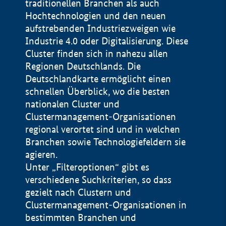
traditionellen Branchen als auch
Hochtechnologien und den neuen
aufstrebenden Industriezweigen wie
Industrie 4.0 oder Digitalisierung. Diese
Cluster finden sich in nahezu allen
Regionen Deutschlands. Die
Deutschlandkarte ermöglicht einen
schnellen Überblick, wo die besten
nationalen Cluster und
Clustermanagement-Organisationen
regional verortet sind und in welchen
+
Branchen sowie Technologiefeldern sie
agieren.
−
Unter „Filteroptionen“ gibt es
verschiedene Suchkriterien, so dass
gezielt nach Clustern und
Impressum
Clustermanagement-Organisationen in
Datenschutzerklärung
100 km
© Geobasis-DE / BKG 2015
bestimmten Branchen und
BMWE, 2026 ©