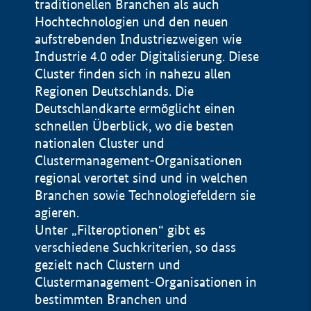
traditionellen Branchen als auch
Hochtechnologien und den neuen
aufstrebenden Industriezweigen wie
Industrie 4.0 oder Digitalisierung. Diese
Cluster finden sich in nahezu allen
Regionen Deutschlands. Die
Deutschlandkarte ermöglicht einen
schnellen Überblick, wo die besten
nationalen Cluster und
Clustermanagement-Organisationen
regional verortet sind und in welchen
+
Branchen sowie Technologiefeldern sie
agieren.
−
Unter „Filteroptionen“ gibt es
verschiedene Suchkriterien, so dass
gezielt nach Clustern und
Impressum
Clustermanagement-Organisationen in
Datenschutzerklärung
100 km
© Geobasis-DE / BKG 2015
bestimmten Branchen und
BMWE, 2026 ©