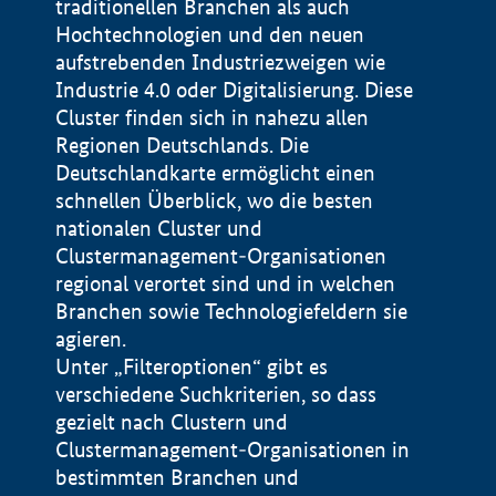
traditionellen Branchen als auch
Hochtechnologien und den neuen
aufstrebenden Industriezweigen wie
Industrie 4.0 oder Digitalisierung. Diese
Cluster finden sich in nahezu allen
Regionen Deutschlands. Die
Deutschlandkarte ermöglicht einen
schnellen Überblick, wo die besten
nationalen Cluster und
Clustermanagement-Organisationen
regional verortet sind und in welchen
+
Branchen sowie Technologiefeldern sie
agieren.
−
Unter „Filteroptionen“ gibt es
verschiedene Suchkriterien, so dass
gezielt nach Clustern und
Impressum
Clustermanagement-Organisationen in
Datenschutzerklärung
100 km
© Geobasis-DE / BKG 2015
bestimmten Branchen und
BMWE, 2026 ©