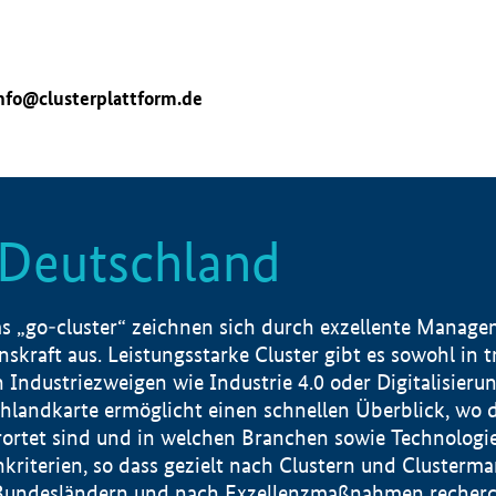
nfo@clusterplattform.de
n Deutschland
 „go-cluster“ zeichnen sich durch exzellente Manageme
skraft aus. Leistungsstarke Cluster gibt es sowohl in 
dustriezweigen wie Industrie 4.0 oder Digitalisierung
hlandkarte ermöglicht einen schnellen Überblick, wo d
rtet sind und in welchen Branchen sowie Technologief
hkriterien, so dass gezielt nach Clustern und Cluster
Bundesländern und nach Exzellenzmaßnahmen recherch