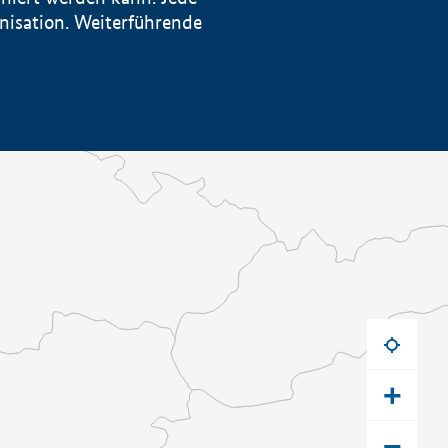
anisation. Weiterführende
+
−