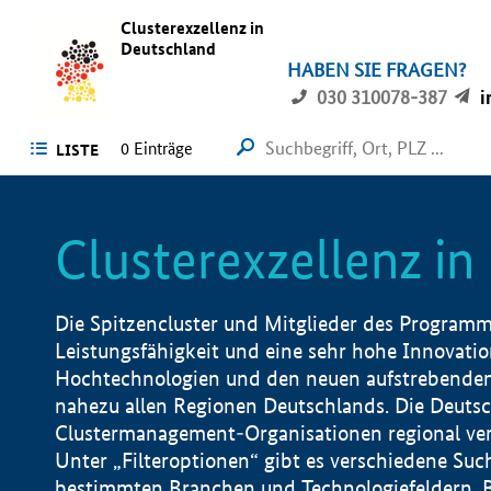
Clusterexzellenz in
Deutschland
HABEN SIE FRAGEN?
030 310078-387
i
0
Einträge
LISTE
Clusterexzellenz i
Die Spitzencluster und Mitglieder des Programms
Leistungsfähigkeit und eine sehr hohe Innovation
Hochtechnologien und den neuen aufstrebenden In
nahezu allen Regionen Deutschlands. Die Deutsc
Clustermanagement-Organisationen regional vero
Unter „Filteroptionen“ gibt es verschiedene Suc
bestimmten Branchen und Technologiefeldern, 