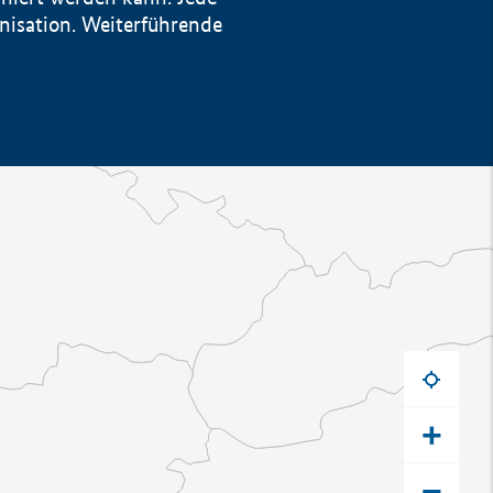
anisation. Weiterführende
+
−