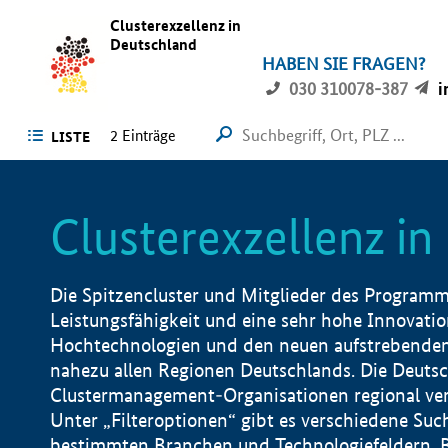
Clusterexzellenz in
Deutschland
HABEN SIE FRAGEN?
030 310078-387
i
2
Einträge
LISTE
Clusterexzellenz i
Die Spitzencluster und Mitglieder des Programms
Leistungsfähigkeit und eine sehr hohe Innovation
Hochtechnologien und den neuen aufstrebenden In
nahezu allen Regionen Deutschlands. Die Deutsc
Clustermanagement-Organisationen regional vero
Unter „Filteroptionen“ gibt es verschiedene Suc
bestimmten Branchen und Technologiefeldern, 