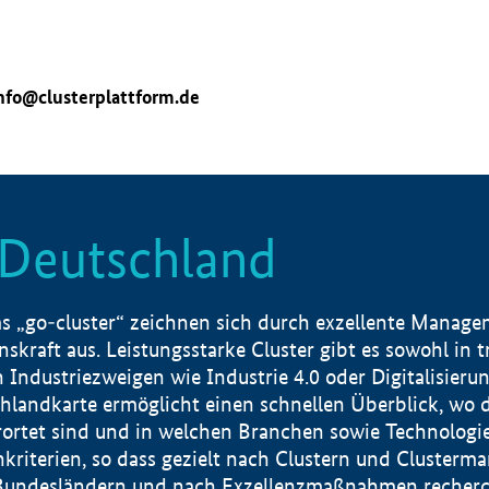
nfo@clusterplattform.de
n Deutschland
 „go-cluster“ zeichnen sich durch exzellente Manageme
skraft aus. Leistungsstarke Cluster gibt es sowohl in 
dustriezweigen wie Industrie 4.0 oder Digitalisierung
hlandkarte ermöglicht einen schnellen Überblick, wo d
rtet sind und in welchen Branchen sowie Technologief
hkriterien, so dass gezielt nach Clustern und Cluster
Bundesländern und nach Exzellenzmaßnahmen recherch