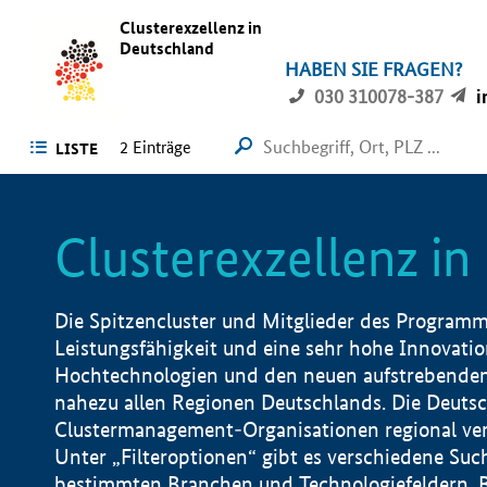
Clusterexzellenz in
Deutschland
HABEN SIE FRAGEN?
030 310078-387
i
2
Einträge
LISTE
Clusterexzellenz i
Die Spitzencluster und Mitglieder des Programms
Leistungsfähigkeit und eine sehr hohe Innovation
Hochtechnologien und den neuen aufstrebenden In
nahezu allen Regionen Deutschlands. Die Deutsc
Clustermanagement-Organisationen regional vero
Unter „Filteroptionen“ gibt es verschiedene Suc
bestimmten Branchen und Technologiefeldern, 