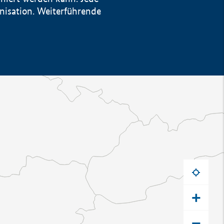
anisation. Weiterführende
+
−