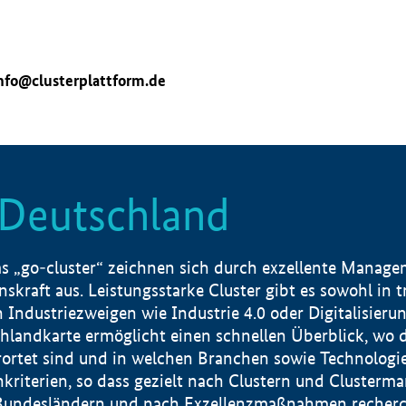
nfo@clusterplattform.de
n Deutschland
 „go-cluster“ zeichnen sich durch exzellente Manageme
skraft aus. Leistungsstarke Cluster gibt es sowohl in 
dustriezweigen wie Industrie 4.0 oder Digitalisierung
hlandkarte ermöglicht einen schnellen Überblick, wo d
rtet sind und in welchen Branchen sowie Technologief
hkriterien, so dass gezielt nach Clustern und Cluster
Bundesländern und nach Exzellenzmaßnahmen recherch