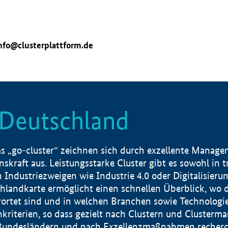
nfo@clusterplattform.de
n Deutschland
 „go-cluster“ zeichnen sich durch exzellente Manageme
skraft aus. Leistungsstarke Cluster gibt es sowohl in 
dustriezweigen wie Industrie 4.0 oder Digitalisierung
hlandkarte ermöglicht einen schnellen Überblick, wo d
rtet sind und in welchen Branchen sowie Technologief
hkriterien, so dass gezielt nach Clustern und Cluster
Bundesländern und nach Exzellenzmaßnahmen recherch