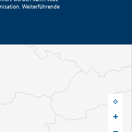
anisation. Weiterführende
+
−