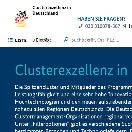
Clusterexzellenz in
Deutschland
HABEN SIE FRAGEN?
030 310078-387
i
0
Einträge
LISTE
Clusterexzellenz i
Die Spitzencluster und Mitglieder des Programms
Leistungsfähigkeit und eine sehr hohe Innovation
Hochtechnologien und den neuen aufstrebenden In
nahezu allen Regionen Deutschlands. Die Deutsc
Clustermanagement-Organisationen regional vero
Unter „Filteroptionen“ gibt es verschiedene Suc
bestimmten Branchen und Technologiefeldern, 