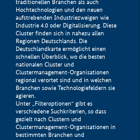
traditionellen Branchen als auch
Hochtechnologien und den neuen
aufstrebenden Industriezweigen wie
Industrie 4.0 oder Digitalisierung. Diese
Cluster finden sich in nahezu allen
Regionen Deutschlands. Die
Deutschlandkarte ermöglicht einen
schnellen Überblick, wo die besten
nationalen Cluster und
Clustermanagement-Organisationen
regional verortet sind und in welchen
+
Branchen sowie Technologiefeldern sie
agieren.
−
Unter „Filteroptionen“ gibt es
verschiedene Suchkriterien, so dass
gezielt nach Clustern und
Impressum
Clustermanagement-Organisationen in
Datenschutzerklärung
100 km
© Geobasis-DE / BKG 2015
bestimmten Branchen und
BMWE, 2026 ©