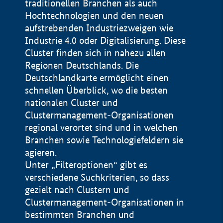
traditionellen Branchen als auch
Hochtechnologien und den neuen
aufstrebenden Industriezweigen wie
Industrie 4.0 oder Digitalisierung. Diese
Cluster finden sich in nahezu allen
Regionen Deutschlands. Die
Deutschlandkarte ermöglicht einen
schnellen Überblick, wo die besten
nationalen Cluster und
Clustermanagement-Organisationen
regional verortet sind und in welchen
+
Branchen sowie Technologiefeldern sie
agieren.
−
Unter „Filteroptionen“ gibt es
verschiedene Suchkriterien, so dass
gezielt nach Clustern und
Impressum
Clustermanagement-Organisationen in
Datenschutzerklärung
100 km
© Geobasis-DE / BKG 2015
bestimmten Branchen und
BMWE, 2026 ©