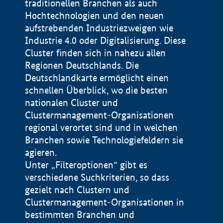
traditionellen Branchen als auch
Hochtechnologien und den neuen
aufstrebenden Industriezweigen wie
Industrie 4.0 oder Digitalisierung. Diese
Cluster finden sich in nahezu allen
Regionen Deutschlands. Die
Deutschlandkarte ermöglicht einen
schnellen Überblick, wo die besten
nationalen Cluster und
Clustermanagement-Organisationen
regional verortet sind und in welchen
+
Branchen sowie Technologiefeldern sie
agieren.
−
Unter „Filteroptionen“ gibt es
verschiedene Suchkriterien, so dass
gezielt nach Clustern und
Impressum
Clustermanagement-Organisationen in
Datenschutzerklärung
100 km
© Geobasis-DE / BKG 2015
bestimmten Branchen und
BMWE, 2026 ©