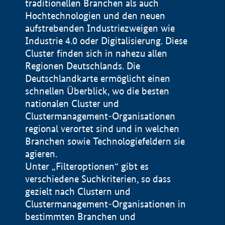
traditionellen Branchen als auch
Hochtechnologien und den neuen
aufstrebenden Industriezweigen wie
Industrie 4.0 oder Digitalisierung. Diese
Cluster finden sich in nahezu allen
Regionen Deutschlands. Die
Deutschlandkarte ermöglicht einen
schnellen Überblick, wo die besten
nationalen Cluster und
Clustermanagement-Organisationen
regional verortet sind und in welchen
+
Branchen sowie Technologiefeldern sie
agieren.
−
Unter „Filteroptionen“ gibt es
verschiedene Suchkriterien, so dass
gezielt nach Clustern und
Impressum
Clustermanagement-Organisationen in
Datenschutzerklärung
100 km
© Geobasis-DE / BKG 2015
bestimmten Branchen und
BMWE, 2026 ©