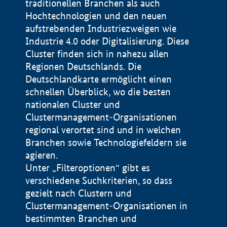
traditionellen Branchen als auch
Hochtechnologien und den neuen
aufstrebenden Industriezweigen wie
Industrie 4.0 oder Digitalisierung. Diese
Cluster finden sich in nahezu allen
Regionen Deutschlands. Die
Deutschlandkarte ermöglicht einen
schnellen Überblick, wo die besten
nationalen Cluster und
Clustermanagement-Organisationen
regional verortet sind und in welchen
+
Branchen sowie Technologiefeldern sie
agieren.
−
Unter „Filteroptionen“ gibt es
verschiedene Suchkriterien, so dass
gezielt nach Clustern und
Impressum
Clustermanagement-Organisationen in
Datenschutzerklärung
100 km
© Geobasis-DE / BKG 2015
bestimmten Branchen und
BMWE, 2026 ©