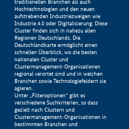
traditionellen Branchen als auch
Hochtechnologien und den neuen
aufstrebenden Industriezweigen wie
Industrie 4.0 oder Digitalisierung. Diese
Cluster finden sich in nahezu allen
Regionen Deutschlands. Die
Deutschlandkarte ermöglicht einen
schnellen Überblick, wo die besten
nationalen Cluster und
Clustermanagement-Organisationen
regional verortet sind und in welchen
+
Branchen sowie Technologiefeldern sie
agieren.
−
Unter „Filteroptionen“ gibt es
verschiedene Suchkriterien, so dass
gezielt nach Clustern und
Impressum
Clustermanagement-Organisationen in
Datenschutzerklärung
100 km
© Geobasis-DE / BKG 2015
bestimmten Branchen und
BMWE, 2026 ©