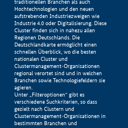
traditionellen Branchen als auch
Hochtechnologien und den neuen
aufstrebenden Industriezweigen wie
Industrie 4.0 oder Digitalisierung. Diese
Cluster finden sich in nahezu allen
Regionen Deutschlands. Die
Deutschlandkarte ermöglicht einen
schnellen Überblick, wo die besten
nationalen Cluster und
Clustermanagement-Organisationen
regional verortet sind und in welchen
+
Branchen sowie Technologiefeldern sie
agieren.
−
Unter „Filteroptionen“ gibt es
verschiedene Suchkriterien, so dass
gezielt nach Clustern und
Impressum
Clustermanagement-Organisationen in
Datenschutzerklärung
100 km
© Geobasis-DE / BKG 2015
bestimmten Branchen und
BMWE, 2026 ©