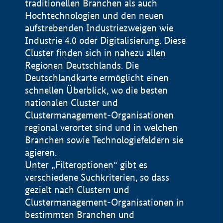
traditionellen Branchen als auch
Hochtechnologien und den neuen
aufstrebenden Industriezweigen wie
Industrie 4.0 oder Digitalisierung. Diese
Cluster finden sich in nahezu allen
Regionen Deutschlands. Die
Deutschlandkarte ermöglicht einen
schnellen Überblick, wo die besten
nationalen Cluster und
Clustermanagement-Organisationen
regional verortet sind und in welchen
+
Branchen sowie Technologiefeldern sie
agieren.
−
Unter „Filteroptionen“ gibt es
verschiedene Suchkriterien, so dass
gezielt nach Clustern und
Impressum
Clustermanagement-Organisationen in
Datenschutzerklärung
100 km
© Geobasis-DE / BKG 2015
bestimmten Branchen und
BMWE, 2026 ©