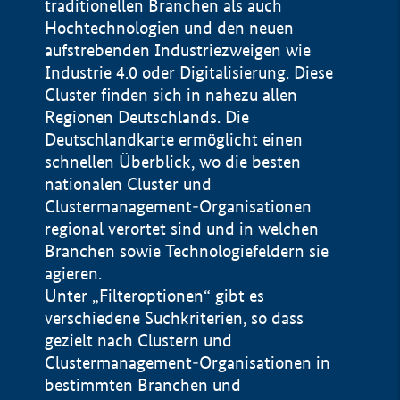
traditionellen Branchen als auch
Hochtechnologien und den neuen
aufstrebenden Industriezweigen wie
Industrie 4.0 oder Digitalisierung. Diese
Cluster finden sich in nahezu allen
Regionen Deutschlands. Die
Deutschlandkarte ermöglicht einen
schnellen Überblick, wo die besten
nationalen Cluster und
Clustermanagement-Organisationen
regional verortet sind und in welchen
+
Branchen sowie Technologiefeldern sie
agieren.
−
Unter „Filteroptionen“ gibt es
verschiedene Suchkriterien, so dass
gezielt nach Clustern und
Impressum
Clustermanagement-Organisationen in
Datenschutzerklärung
100 km
© Geobasis-DE / BKG 2015
bestimmten Branchen und
BMWE, 2026 ©