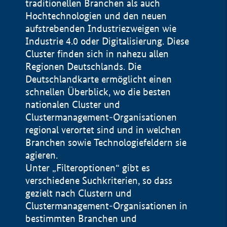
traditionellen Branchen als auch
Hochtechnologien und den neuen
aufstrebenden Industriezweigen wie
Industrie 4.0 oder Digitalisierung. Diese
Cluster finden sich in nahezu allen
Regionen Deutschlands. Die
Deutschlandkarte ermöglicht einen
schnellen Überblick, wo die besten
nationalen Cluster und
Clustermanagement-Organisationen
regional verortet sind und in welchen
+
Branchen sowie Technologiefeldern sie
agieren.
−
Unter „Filteroptionen“ gibt es
verschiedene Suchkriterien, so dass
gezielt nach Clustern und
Impressum
Clustermanagement-Organisationen in
Datenschutzerklärung
100 km
© Geobasis-DE / BKG 2015
bestimmten Branchen und
BMWE, 2026 ©