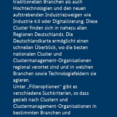
traditionellen Branchen als auch
Hochtechnologien und den neuen
aufstrebenden Industriezweigen wie
Industrie 4.0 oder Digitalisierung. Diese
Cluster finden sich in nahezu allen
Regionen Deutschlands. Die
Deutschlandkarte ermöglicht einen
schnellen Überblick, wo die besten
nationalen Cluster und
Clustermanagement-Organisationen
regional verortet sind und in welchen
+
Branchen sowie Technologiefeldern sie
agieren.
−
Unter „Filteroptionen“ gibt es
verschiedene Suchkriterien, so dass
gezielt nach Clustern und
Impressum
Clustermanagement-Organisationen in
Datenschutzerklärung
100 km
© Geobasis-DE / BKG 2015
bestimmten Branchen und
BMWE, 2026 ©