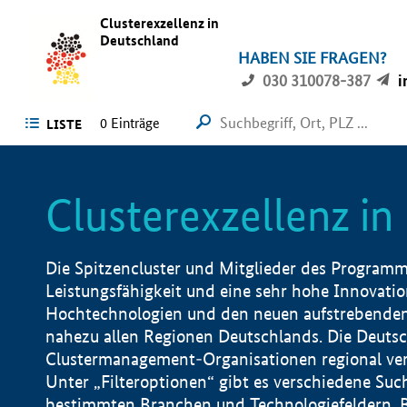
Clusterexzellenz in
Deutschland
HABEN SIE FRAGEN?
030 310078-387
i
0
Einträge
LISTE
Clusterexzellenz i
Die Spitzencluster und Mitglieder des Programms
Leistungsfähigkeit und eine sehr hohe Innovation
Hochtechnologien und den neuen aufstrebenden In
nahezu allen Regionen Deutschlands. Die Deutsc
Clustermanagement-Organisationen regional vero
Unter „Filteroptionen“ gibt es verschiedene Suc
bestimmten Branchen und Technologiefeldern, 