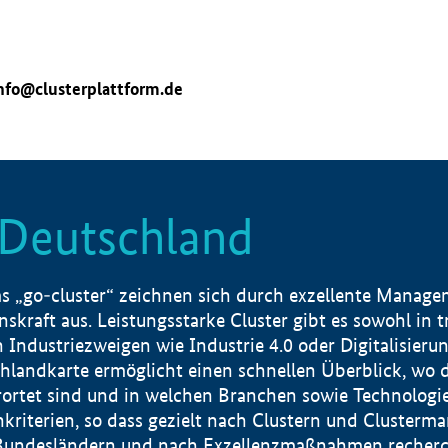
nfo@clusterplattform.de
n Deutschland
 „go-cluster“ zeichnen sich durch exzellente Manageme
skraft aus. Leistungsstarke Cluster gibt es sowohl in 
dustriezweigen wie Industrie 4.0 oder Digitalisierung
hlandkarte ermöglicht einen schnellen Überblick, wo d
rtet sind und in welchen Branchen sowie Technologief
hkriterien, so dass gezielt nach Clustern und Cluster
Bundesländern und nach Exzellenzmaßnahmen recherch