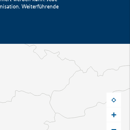
anisation. Weiterführende
+
−