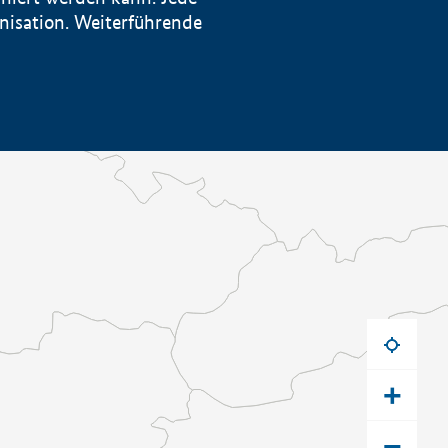
anisation. Weiterführende
+
−