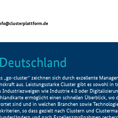
nfo@clusterplattform.de
n Deutschland
 „go-cluster“ zeichnen sich durch exzellente Manageme
skraft aus. Leistungsstarke Cluster gibt es sowohl in 
dustriezweigen wie Industrie 4.0 oder Digitalisierung
hlandkarte ermöglicht einen schnellen Überblick, wo d
rtet sind und in welchen Branchen sowie Technologief
hkriterien, so dass gezielt nach Clustern und Cluster
Bundesländern und nach Exzellenzmaßnahmen recherch