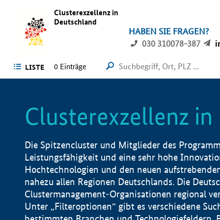
Clusterexzellenz in
Deutschland
HABEN SIE FRAGEN?
030 310078-387
i
0
Einträge
LISTE
Clusterexzellenz i
Die Spitzencluster und Mitglieder des Programms
Leistungsfähigkeit und eine sehr hohe Innovation
Hochtechnologien und den neuen aufstrebenden In
nahezu allen Regionen Deutschlands. Die Deutsc
Clustermanagement-Organisationen regional vero
Unter „Filteroptionen“ gibt es verschiedene Suc
bestimmten Branchen und Technologiefeldern, 