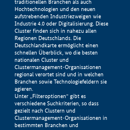
traditionellen Branchen als auch
Hochtechnologien und den neuen
aufstrebenden Industriezweigen wie
Industrie 4.0 oder Digitalisierung. Diese
Cluster finden sich in nahezu allen
Regionen Deutschlands. Die
Deutschlandkarte ermöglicht einen
schnellen Überblick, wo die besten
nationalen Cluster und
Clustermanagement-Organisationen
regional verortet sind und in welchen
+
Branchen sowie Technologiefeldern sie
agieren.
−
Unter „Filteroptionen“ gibt es
verschiedene Suchkriterien, so dass
gezielt nach Clustern und
Impressum
Clustermanagement-Organisationen in
Datenschutzerklärung
100 km
© Geobasis-DE / BKG 2015
bestimmten Branchen und
BMWE, 2026 ©