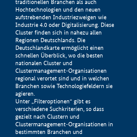
traditionellen Branchen als auch
Hochtechnologien und den neuen
aufstrebenden Industriezweigen wie
Industrie 4.0 oder Digitalisierung. Diese
Cluster finden sich in nahezu allen
Regionen Deutschlands. Die
Deutschlandkarte ermöglicht einen
schnellen Überblick, wo die besten
nationalen Cluster und
Clustermanagement-Organisationen
regional verortet sind und in welchen
+
Branchen sowie Technologiefeldern sie
agieren.
−
Unter „Filteroptionen“ gibt es
verschiedene Suchkriterien, so dass
gezielt nach Clustern und
Impressum
Clustermanagement-Organisationen in
Datenschutzerklärung
100 km
© Geobasis-DE / BKG 2015
bestimmten Branchen und
BMWE, 2026 ©