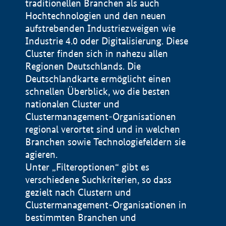
traditionellen Branchen als auch
Hochtechnologien und den neuen
aufstrebenden Industriezweigen wie
Industrie 4.0 oder Digitalisierung. Diese
Cluster finden sich in nahezu allen
Regionen Deutschlands. Die
Deutschlandkarte ermöglicht einen
schnellen Überblick, wo die besten
nationalen Cluster und
Clustermanagement-Organisationen
regional verortet sind und in welchen
+
Branchen sowie Technologiefeldern sie
agieren.
−
Unter „Filteroptionen“ gibt es
verschiedene Suchkriterien, so dass
gezielt nach Clustern und
Impressum
Clustermanagement-Organisationen in
Datenschutzerklärung
100 km
© Geobasis-DE / BKG 2015
bestimmten Branchen und
BMWE, 2026 ©