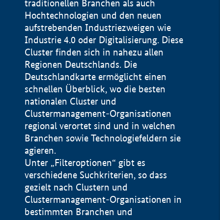
traditionellen Branchen als auch
Hochtechnologien und den neuen
aufstrebenden Industriezweigen wie
Industrie 4.0 oder Digitalisierung. Diese
Cluster finden sich in nahezu allen
Regionen Deutschlands. Die
Deutschlandkarte ermöglicht einen
schnellen Überblick, wo die besten
nationalen Cluster und
Clustermanagement-Organisationen
regional verortet sind und in welchen
+
Branchen sowie Technologiefeldern sie
agieren.
−
Unter „Filteroptionen“ gibt es
verschiedene Suchkriterien, so dass
gezielt nach Clustern und
Impressum
Clustermanagement-Organisationen in
Datenschutzerklärung
100 km
© Geobasis-DE / BKG 2015
bestimmten Branchen und
BMWE, 2026 ©