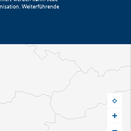
anisation. Weiterführende
+
−