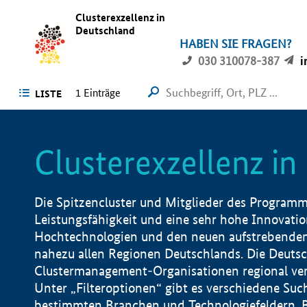
Clusterexzellenz in
Deutschland
HABEN SIE FRAGEN?
030 310078-387
i
1
Einträge
LISTE
Clusterexzellenz i
Die Spitzencluster und Mitglieder des Programms
Leistungsfähigkeit und eine sehr hohe Innovation
Hochtechnologien und den neuen aufstrebenden In
nahezu allen Regionen Deutschlands. Die Deutsc
Clustermanagement-Organisationen regional vero
Unter „Filteroptionen“ gibt es verschiedene Suc
bestimmten Branchen und Technologiefeldern, 