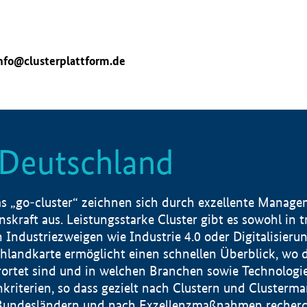
nfo@clusterplattform.de
n Deutschland
 „go-cluster“ zeichnen sich durch exzellente Manageme
skraft aus. Leistungsstarke Cluster gibt es sowohl in 
dustriezweigen wie Industrie 4.0 oder Digitalisierung
hlandkarte ermöglicht einen schnellen Überblick, wo d
rtet sind und in welchen Branchen sowie Technologief
hkriterien, so dass gezielt nach Clustern und Cluster
Bundesländern und nach Exzellenzmaßnahmen recherch