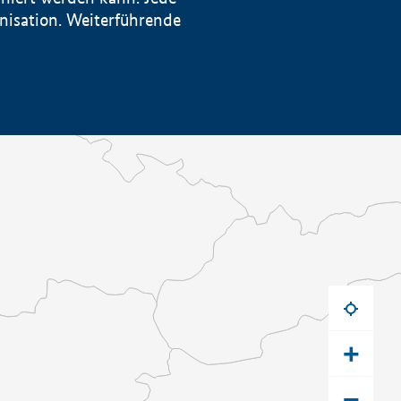
anisation. Weiterführende
+
−