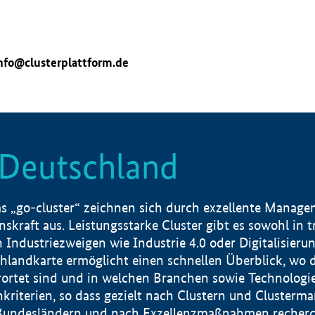
nfo@clusterplattform.de
n Deutschland
 „go-cluster“ zeichnen sich durch exzellente Manageme
skraft aus. Leistungsstarke Cluster gibt es sowohl in 
dustriezweigen wie Industrie 4.0 oder Digitalisierung
hlandkarte ermöglicht einen schnellen Überblick, wo d
rtet sind und in welchen Branchen sowie Technologief
hkriterien, so dass gezielt nach Clustern und Cluster
Bundesländern und nach Exzellenzmaßnahmen recherch