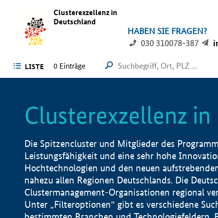
Clusterexzellenz in
Deutschland
HABEN SIE FRAGEN?
030 310078-387
i
0
Einträge
LISTE
Clusterexzellenz i
Die Spitzencluster und Mitglieder des Programms
Leistungsfähigkeit und eine sehr hohe Innovation
Hochtechnologien und den neuen aufstrebenden In
nahezu allen Regionen Deutschlands. Die Deutsc
Clustermanagement-Organisationen regional vero
Unter „Filteroptionen“ gibt es verschiedene Suc
bestimmten Branchen und Technologiefeldern, 