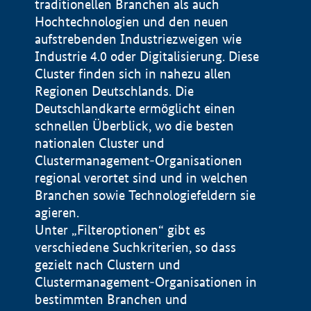
traditionellen Branchen als auch
Hochtechnologien und den neuen
aufstrebenden Industriezweigen wie
Industrie 4.0 oder Digitalisierung. Diese
Cluster finden sich in nahezu allen
Regionen Deutschlands. Die
Deutschlandkarte ermöglicht einen
schnellen Überblick, wo die besten
nationalen Cluster und
Clustermanagement-Organisationen
regional verortet sind und in welchen
+
Branchen sowie Technologiefeldern sie
agieren.
−
Unter „Filteroptionen“ gibt es
verschiedene Suchkriterien, so dass
gezielt nach Clustern und
Impressum
Clustermanagement-Organisationen in
Datenschutzerklärung
100 km
© Geobasis-DE / BKG 2015
bestimmten Branchen und
BMWE, 2026 ©