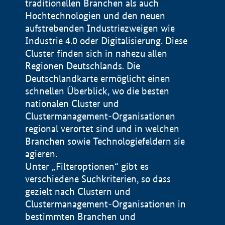
traditionellen Branchen als auch
Hochtechnologien und den neuen
aufstrebenden Industriezweigen wie
Industrie 4.0 oder Digitalisierung. Diese
Cluster finden sich in nahezu allen
Regionen Deutschlands. Die
Deutschlandkarte ermöglicht einen
schnellen Überblick, wo die besten
nationalen Cluster und
Clustermanagement-Organisationen
regional verortet sind und in welchen
+
Branchen sowie Technologiefeldern sie
agieren.
−
Unter „Filteroptionen“ gibt es
verschiedene Suchkriterien, so dass
gezielt nach Clustern und
Impressum
Clustermanagement-Organisationen in
Datenschutzerklärung
100 km
© Geobasis-DE / BKG 2015
bestimmten Branchen und
BMWE, 2026 ©