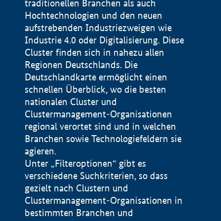
traditionellen Branchen als auch
Hochtechnologien und den neuen
aufstrebenden Industriezweigen wie
Industrie 4.0 oder Digitalisierung. Diese
Cluster finden sich in nahezu allen
Regionen Deutschlands. Die
Deutschlandkarte ermöglicht einen
schnellen Überblick, wo die besten
nationalen Cluster und
Clustermanagement-Organisationen
regional verortet sind und in welchen
+
Branchen sowie Technologiefeldern sie
agieren.
−
Unter „Filteroptionen“ gibt es
verschiedene Suchkriterien, so dass
gezielt nach Clustern und
Impressum
Clustermanagement-Organisationen in
Datenschutzerklärung
100 km
© Geobasis-DE / BKG 2015
bestimmten Branchen und
BMWE, 2026 ©