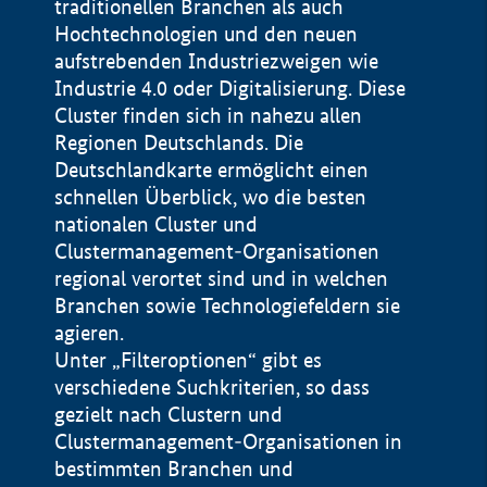
traditionellen Branchen als auch
Hochtechnologien und den neuen
aufstrebenden Industriezweigen wie
Industrie 4.0 oder Digitalisierung. Diese
Cluster finden sich in nahezu allen
Regionen Deutschlands. Die
Deutschlandkarte ermöglicht einen
schnellen Überblick, wo die besten
nationalen Cluster und
Clustermanagement-Organisationen
regional verortet sind und in welchen
+
Branchen sowie Technologiefeldern sie
agieren.
−
Unter „Filteroptionen“ gibt es
verschiedene Suchkriterien, so dass
gezielt nach Clustern und
Impressum
Clustermanagement-Organisationen in
Datenschutzerklärung
100 km
© Geobasis-DE / BKG 2015
bestimmten Branchen und
BMWE, 2026 ©