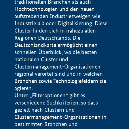
traditionellen Branchen als auch
Hochtechnologien und den neuen
aufstrebenden Industriezweigen wie
Industrie 4.0 oder Digitalisierung. Diese
Cluster finden sich in nahezu allen
Regionen Deutschlands. Die
Deutschlandkarte ermöglicht einen
schnellen Überblick, wo die besten
nationalen Cluster und
Clustermanagement-Organisationen
regional verortet sind und in welchen
+
Branchen sowie Technologiefeldern sie
agieren.
−
Unter „Filteroptionen“ gibt es
verschiedene Suchkriterien, so dass
gezielt nach Clustern und
Impressum
Clustermanagement-Organisationen in
Datenschutzerklärung
100 km
© Geobasis-DE / BKG 2015
bestimmten Branchen und
BMWE, 2026 ©