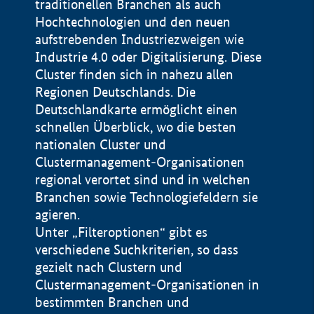
traditionellen Branchen als auch
Hochtechnologien und den neuen
aufstrebenden Industriezweigen wie
Industrie 4.0 oder Digitalisierung. Diese
Cluster finden sich in nahezu allen
Regionen Deutschlands. Die
Deutschlandkarte ermöglicht einen
schnellen Überblick, wo die besten
nationalen Cluster und
Clustermanagement-Organisationen
regional verortet sind und in welchen
+
Branchen sowie Technologiefeldern sie
agieren.
−
Unter „Filteroptionen“ gibt es
verschiedene Suchkriterien, so dass
gezielt nach Clustern und
Impressum
Clustermanagement-Organisationen in
Datenschutzerklärung
100 km
© Geobasis-DE / BKG 2015
bestimmten Branchen und
BMWE, 2026 ©