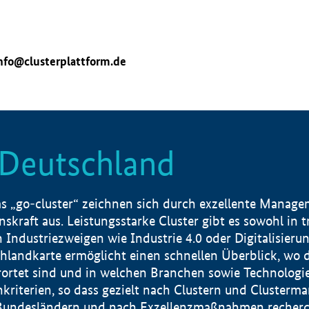
nfo@clusterplattform.de
n Deutschland
 „go-cluster“ zeichnen sich durch exzellente Manageme
skraft aus. Leistungsstarke Cluster gibt es sowohl in 
dustriezweigen wie Industrie 4.0 oder Digitalisierung
hlandkarte ermöglicht einen schnellen Überblick, wo d
rtet sind und in welchen Branchen sowie Technologief
hkriterien, so dass gezielt nach Clustern und Cluster
Bundesländern und nach Exzellenzmaßnahmen recherch