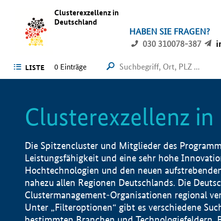
Clusterexzellenz in
Deutschland
HABEN SIE FRAGEN?
030 310078-387
i
0
Einträge
LISTE
Clusterexzellenz i
Die Spitzencluster und Mitglieder des Programms
Leistungsfähigkeit und eine sehr hohe Innovation
Hochtechnologien und den neuen aufstrebenden In
nahezu allen Regionen Deutschlands. Die Deutsc
Clustermanagement-Organisationen regional vero
Unter „Filteroptionen“ gibt es verschiedene Suc
bestimmten Branchen und Technologiefeldern, 