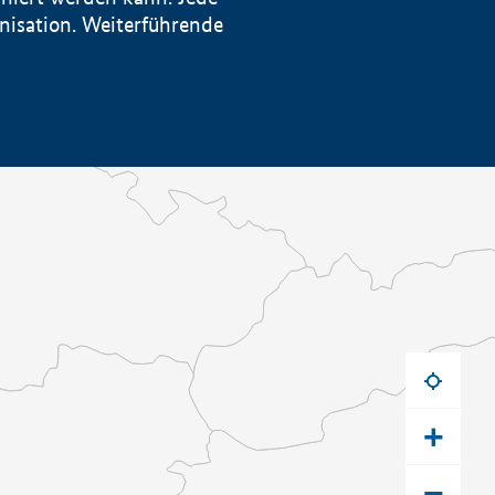
anisation. Weiterführende
+
−