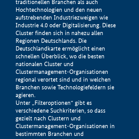
traditionellen Branchen als auch
Hochtechnologien und den neuen
aufstrebenden Industriezweigen wie
Industrie 4.0 oder Digitalisierung. Diese
Cluster finden sich in nahezu allen
Regionen Deutschlands. Die
Deutschlandkarte ermöglicht einen
schnellen Überblick, wo die besten
nationalen Cluster und
Clustermanagement-Organisationen
regional verortet sind und in welchen
+
Branchen sowie Technologiefeldern sie
agieren.
−
Unter „Filteroptionen“ gibt es
verschiedene Suchkriterien, so dass
gezielt nach Clustern und
Impressum
Clustermanagement-Organisationen in
Datenschutzerklärung
100 km
© Geobasis-DE / BKG 2015
bestimmten Branchen und
BMWE, 2026 ©