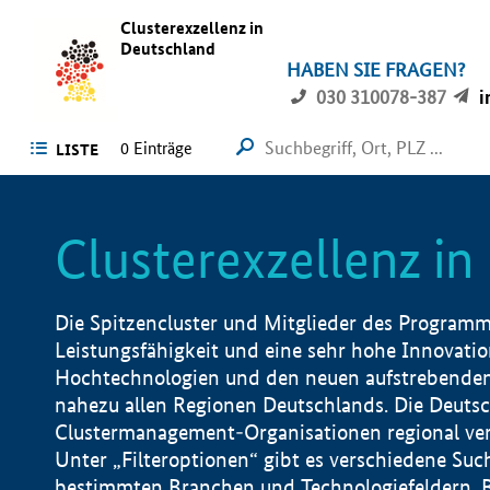
Clusterexzellenz in
Deutschland
HABEN SIE FRAGEN?
030 310078-387
i
0
Einträge
LISTE
Clusterexzellenz i
Die Spitzencluster und Mitglieder des Programms
Leistungsfähigkeit und eine sehr hohe Innovation
Hochtechnologien und den neuen aufstrebenden In
nahezu allen Regionen Deutschlands. Die Deutsc
Clustermanagement-Organisationen regional vero
Unter „Filteroptionen“ gibt es verschiedene Suc
bestimmten Branchen und Technologiefeldern, 