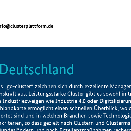
nfo@clusterplattform.de
n Deutschland
 „go-cluster“ zeichnen sich durch exzellente Manageme
skraft aus. Leistungsstarke Cluster gibt es sowohl in 
dustriezweigen wie Industrie 4.0 oder Digitalisierung
hlandkarte ermöglicht einen schnellen Überblick, wo d
rtet sind und in welchen Branchen sowie Technologief
hkriterien, so dass gezielt nach Clustern und Cluster
Bundesländern und nach Exzellenzmaßnahmen recherch