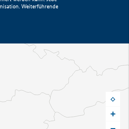
anisation. Weiterführende
+
−