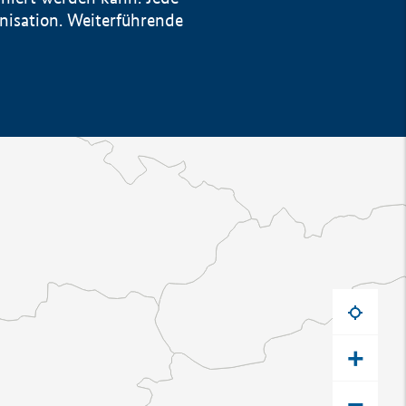
anisation. Weiterführende
+
−