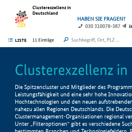
Clusterexzellenz in
Deutschland
HABEN SIE FRAGEN?
030 310078-387
i
11
Einträge
LISTE
Clusterexzellenz i
Die Spitzencluster und Mitglieder des Programms
Leistungsfähigkeit und eine sehr hohe Innovation
Hochtechnologien und den neuen aufstrebenden In
nahezu allen Regionen Deutschlands. Die Deutsc
Clustermanagement-Organisationen regional vero
Unter „Filteroptionen“ gibt es verschiedene Suc
bestimmten Branchen und Technologiefeldern, 