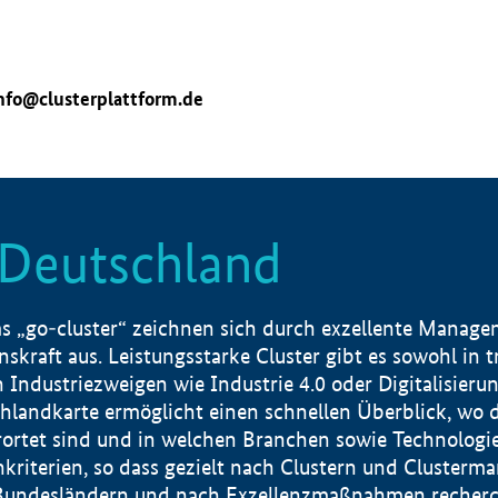
nfo@clusterplattform.de
n Deutschland
 „go-cluster“ zeichnen sich durch exzellente Manageme
skraft aus. Leistungsstarke Cluster gibt es sowohl in 
dustriezweigen wie Industrie 4.0 oder Digitalisierung
hlandkarte ermöglicht einen schnellen Überblick, wo d
rtet sind und in welchen Branchen sowie Technologief
hkriterien, so dass gezielt nach Clustern und Cluster
Bundesländern und nach Exzellenzmaßnahmen recherch