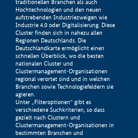
traditionellen Branchen als auch
Hochtechnologien und den neuen
aufstrebenden Industriezweigen wie
Industrie 4.0 oder Digitalisierung. Diese
Cluster finden sich in nahezu allen
Regionen Deutschlands. Die
Deutschlandkarte ermöglicht einen
schnellen Überblick, wo die besten
nationalen Cluster und
Clustermanagement-Organisationen
regional verortet sind und in welchen
+
Branchen sowie Technologiefeldern sie
agieren.
−
Unter „Filteroptionen“ gibt es
verschiedene Suchkriterien, so dass
gezielt nach Clustern und
Impressum
Clustermanagement-Organisationen in
Datenschutzerklärung
100 km
© Geobasis-DE / BKG 2015
bestimmten Branchen und
BMWE, 2026 ©