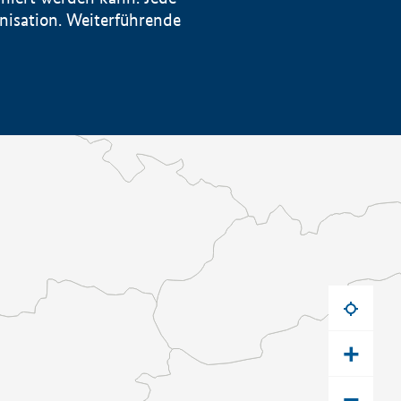
anisation. Weiterführende
+
−