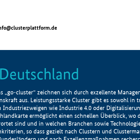
nfo@clusterplattform.de
n Deutschland
 „go-cluster“ zeichnen sich durch exzellente Manageme
skraft aus. Leistungsstarke Cluster gibt es sowohl in 
dustriezweigen wie Industrie 4.0 oder Digitalisierung
hlandkarte ermöglicht einen schnellen Überblick, wo d
rtet sind und in welchen Branchen sowie Technologief
hkriterien, so dass gezielt nach Clustern und Cluster
Bundesländern und nach Exzellenzmaßnahmen recherch