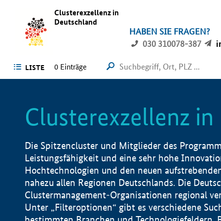
Clusterexzellenz in
Deutschland
HABEN SIE FRAGEN?
030 310078-387
i
0
Einträge
LISTE
Clusterexzellenz i
Die Spitzencluster und Mitglieder des Programms
Leistungsfähigkeit und eine sehr hohe Innovation
Hochtechnologien und den neuen aufstrebenden In
nahezu allen Regionen Deutschlands. Die Deutsc
Clustermanagement-Organisationen regional vero
Unter „Filteroptionen“ gibt es verschiedene Suc
bestimmten Branchen und Technologiefeldern, 