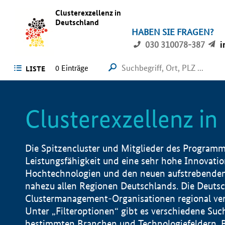
Clusterexzellenz in
Deutschland
HABEN SIE FRAGEN?
030 310078-387
i
0
Einträge
LISTE
Clusterexzellenz i
Die Spitzencluster und Mitglieder des Programms
Leistungsfähigkeit und eine sehr hohe Innovation
Hochtechnologien und den neuen aufstrebenden In
nahezu allen Regionen Deutschlands. Die Deutsc
Clustermanagement-Organisationen regional vero
Unter „Filteroptionen“ gibt es verschiedene Suc
bestimmten Branchen und Technologiefeldern, 