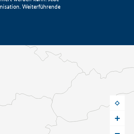
anisation. Weiterführende
+
−