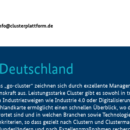
nfo@clusterplattform.de
n Deutschland
 „go-cluster“ zeichnen sich durch exzellente Manageme
skraft aus. Leistungsstarke Cluster gibt es sowohl in 
dustriezweigen wie Industrie 4.0 oder Digitalisierung
hlandkarte ermöglicht einen schnellen Überblick, wo d
rtet sind und in welchen Branchen sowie Technologief
hkriterien, so dass gezielt nach Clustern und Cluster
Bundesländern und nach Exzellenzmaßnahmen recherch