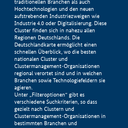
traditionellen Branchen als auch
Hochtechnologien und den neuen
aufstrebenden Industriezweigen wie
Industrie 4.0 oder Digitalisierung. Diese
Cluster finden sich in nahezu allen
Regionen Deutschlands. Die
Deutschlandkarte ermöglicht einen
schnellen Überblick, wo die besten
nationalen Cluster und
Clustermanagement-Organisationen
regional verortet sind und in welchen
+
Branchen sowie Technologiefeldern sie
agieren.
−
Unter „Filteroptionen“ gibt es
verschiedene Suchkriterien, so dass
gezielt nach Clustern und
Impressum
Clustermanagement-Organisationen in
Datenschutzerklärung
100 km
© Geobasis-DE / BKG 2015
bestimmten Branchen und
BMWE, 2026 ©