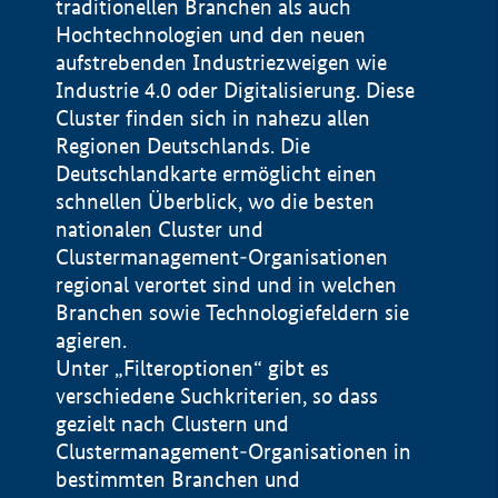
traditionellen Branchen als auch
Hochtechnologien und den neuen
aufstrebenden Industriezweigen wie
Industrie 4.0 oder Digitalisierung. Diese
Cluster finden sich in nahezu allen
Regionen Deutschlands. Die
Deutschlandkarte ermöglicht einen
schnellen Überblick, wo die besten
nationalen Cluster und
Clustermanagement-Organisationen
regional verortet sind und in welchen
+
Branchen sowie Technologiefeldern sie
agieren.
−
Unter „Filteroptionen“ gibt es
verschiedene Suchkriterien, so dass
gezielt nach Clustern und
Impressum
Clustermanagement-Organisationen in
Datenschutzerklärung
100 km
© Geobasis-DE / BKG 2015
bestimmten Branchen und
BMWE, 2026 ©