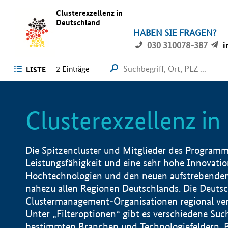
Clusterexzellenz in
Deutschland
HABEN SIE FRAGEN?
030 310078-387
i
2
Einträge
LISTE
Clusterexzellenz i
Die Spitzencluster und Mitglieder des Programms
Leistungsfähigkeit und eine sehr hohe Innovation
Hochtechnologien und den neuen aufstrebenden In
nahezu allen Regionen Deutschlands. Die Deutsc
Clustermanagement-Organisationen regional vero
Unter „Filteroptionen“ gibt es verschiedene Suc
bestimmten Branchen und Technologiefeldern, 