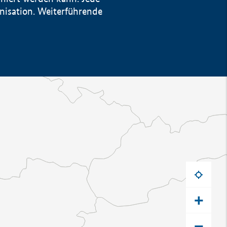
anisation. Weiterführende
+
−