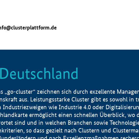
nfo@clusterplattform.de
n Deutschland
 „go-cluster“ zeichnen sich durch exzellente Manageme
skraft aus. Leistungsstarke Cluster gibt es sowohl in 
dustriezweigen wie Industrie 4.0 oder Digitalisierung
hlandkarte ermöglicht einen schnellen Überblick, wo d
rtet sind und in welchen Branchen sowie Technologief
hkriterien, so dass gezielt nach Clustern und Cluster
Bundesländern und nach Exzellenzmaßnahmen recherch