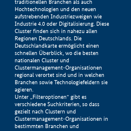
traditionellen Branchen als auch
Hochtechnologien und den neuen
aufstrebenden Industriezweigen wie
Industrie 4.0 oder Digitalisierung. Diese
Cluster finden sich in nahezu allen
Regionen Deutschlands. Die
Deutschlandkarte ermöglicht einen
schnellen Überblick, wo die besten
nationalen Cluster und
Clustermanagement-Organisationen
regional verortet sind und in welchen
+
Branchen sowie Technologiefeldern sie
agieren.
−
Unter „Filteroptionen“ gibt es
verschiedene Suchkriterien, so dass
gezielt nach Clustern und
Impressum
Clustermanagement-Organisationen in
Datenschutzerklärung
100 km
© Geobasis-DE / BKG 2015
bestimmten Branchen und
BMWE, 2026 ©