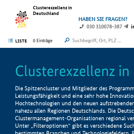
Clusterexzellenz in
Deutschland
HABEN SIE FRAGEN?
030 310078-387
i
0
Einträge
LISTE
Clusterexzellenz i
Die Spitzencluster und Mitglieder des Programms
Leistungsfähigkeit und eine sehr hohe Innovation
Hochtechnologien und den neuen aufstrebenden In
nahezu allen Regionen Deutschlands. Die Deutsc
Clustermanagement-Organisationen regional vero
Unter „Filteroptionen“ gibt es verschiedene Suc
bestimmten Branchen und Technologiefeldern, 