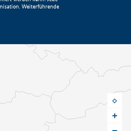
anisation. Weiterführende
+
−