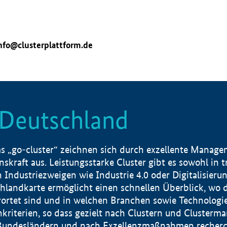
nfo@clusterplattform.de
n Deutschland
 „go-cluster“ zeichnen sich durch exzellente Manageme
skraft aus. Leistungsstarke Cluster gibt es sowohl in 
dustriezweigen wie Industrie 4.0 oder Digitalisierung
hlandkarte ermöglicht einen schnellen Überblick, wo d
rtet sind und in welchen Branchen sowie Technologief
hkriterien, so dass gezielt nach Clustern und Cluster
Bundesländern und nach Exzellenzmaßnahmen recherch