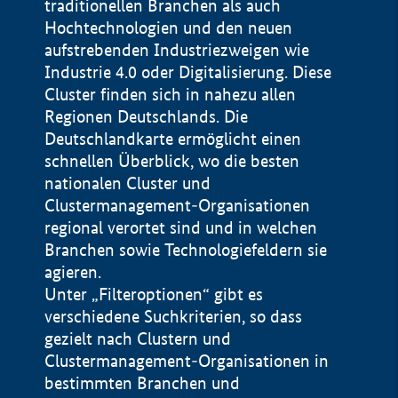
traditionellen Branchen als auch
Hochtechnologien und den neuen
aufstrebenden Industriezweigen wie
Industrie 4.0 oder Digitalisierung. Diese
Cluster finden sich in nahezu allen
Regionen Deutschlands. Die
Deutschlandkarte ermöglicht einen
schnellen Überblick, wo die besten
nationalen Cluster und
Clustermanagement-Organisationen
regional verortet sind und in welchen
+
Branchen sowie Technologiefeldern sie
agieren.
−
Unter „Filteroptionen“ gibt es
verschiedene Suchkriterien, so dass
gezielt nach Clustern und
Impressum
Clustermanagement-Organisationen in
Datenschutzerklärung
100 km
© Geobasis-DE / BKG 2015
bestimmten Branchen und
BMWE, 2026 ©