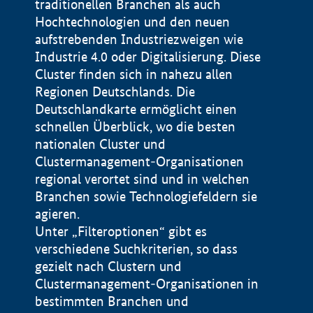
traditionellen Branchen als auch
Hochtechnologien und den neuen
aufstrebenden Industriezweigen wie
Industrie 4.0 oder Digitalisierung. Diese
Cluster finden sich in nahezu allen
Regionen Deutschlands. Die
Deutschlandkarte ermöglicht einen
schnellen Überblick, wo die besten
nationalen Cluster und
Clustermanagement-Organisationen
regional verortet sind und in welchen
+
Branchen sowie Technologiefeldern sie
agieren.
−
Unter „Filteroptionen“ gibt es
verschiedene Suchkriterien, so dass
gezielt nach Clustern und
Impressum
Clustermanagement-Organisationen in
Datenschutzerklärung
100 km
© Geobasis-DE / BKG 2015
bestimmten Branchen und
BMWE, 2026 ©