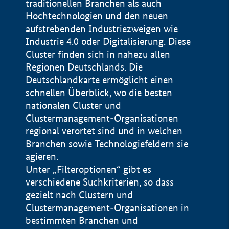
traditionellen Branchen als auch
Hochtechnologien und den neuen
aufstrebenden Industriezweigen wie
Industrie 4.0 oder Digitalisierung. Diese
Cluster finden sich in nahezu allen
Regionen Deutschlands. Die
Deutschlandkarte ermöglicht einen
schnellen Überblick, wo die besten
nationalen Cluster und
Clustermanagement-Organisationen
regional verortet sind und in welchen
+
Branchen sowie Technologiefeldern sie
agieren.
−
Unter „Filteroptionen“ gibt es
verschiedene Suchkriterien, so dass
gezielt nach Clustern und
Impressum
Clustermanagement-Organisationen in
Datenschutzerklärung
100 km
© Geobasis-DE / BKG 2015
bestimmten Branchen und
BMWE, 2026 ©