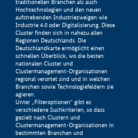
traditionellen Branchen als auch
Hochtechnologien und den neuen
aufstrebenden Industriezweigen wie
Industrie 4.0 oder Digitalisierung. Diese
Cluster finden sich in nahezu allen
Regionen Deutschlands. Die
Deutschlandkarte ermöglicht einen
schnellen Überblick, wo die besten
nationalen Cluster und
Clustermanagement-Organisationen
regional verortet sind und in welchen
+
Branchen sowie Technologiefeldern sie
agieren.
−
Unter „Filteroptionen“ gibt es
verschiedene Suchkriterien, so dass
gezielt nach Clustern und
Impressum
Clustermanagement-Organisationen in
Datenschutzerklärung
100 km
© Geobasis-DE / BKG 2015
bestimmten Branchen und
BMWE, 2026 ©