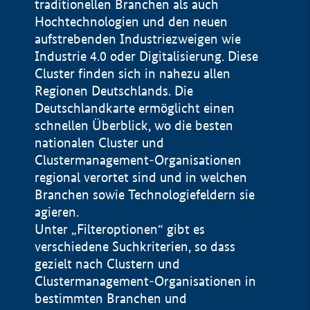
traditionellen Branchen als auch
Hochtechnologien und den neuen
aufstrebenden Industriezweigen wie
Industrie 4.0 oder Digitalisierung. Diese
Cluster finden sich in nahezu allen
Regionen Deutschlands. Die
Deutschlandkarte ermöglicht einen
schnellen Überblick, wo die besten
nationalen Cluster und
Clustermanagement-Organisationen
regional verortet sind und in welchen
+
Branchen sowie Technologiefeldern sie
agieren.
−
Unter „Filteroptionen“ gibt es
verschiedene Suchkriterien, so dass
gezielt nach Clustern und
Impressum
Clustermanagement-Organisationen in
Datenschutzerklärung
100 km
© Geobasis-DE / BKG 2015
bestimmten Branchen und
BMWE, 2026 ©