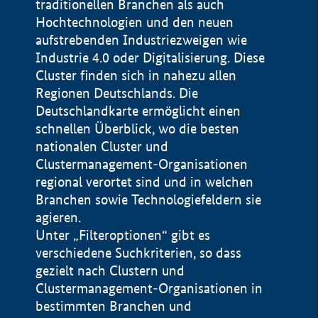
traditionellen Branchen als auch
Hochtechnologien und den neuen
aufstrebenden Industriezweigen wie
Industrie 4.0 oder Digitalisierung. Diese
Cluster finden sich in nahezu allen
Regionen Deutschlands. Die
Deutschlandkarte ermöglicht einen
schnellen Überblick, wo die besten
nationalen Cluster und
Clustermanagement-Organisationen
regional verortet sind und in welchen
+
Branchen sowie Technologiefeldern sie
agieren.
−
Unter „Filteroptionen“ gibt es
verschiedene Suchkriterien, so dass
gezielt nach Clustern und
Impressum
Clustermanagement-Organisationen in
Datenschutzerklärung
100 km
© Geobasis-DE / BKG 2015
bestimmten Branchen und
BMWE, 2026 ©